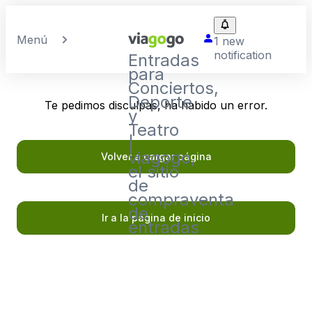
Menú
1 new
notification
Entradas
para
Conciertos,
Deporte
Te pedimos disculpas, ha habido un error.
y
Teatro
|
viagogo,
Volver a cargar página
el sitio
de
compraventa
de
Ir a la página de inicio
entradas