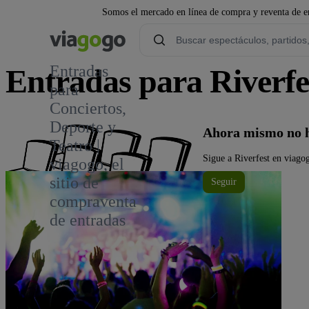
Somos el mercado en línea de compra y reventa de en
Entradas
Entradas para Riverfe
para
Conciertos,
3
Deporte y
Ahora mismo no h
Teatro |
Sigue a Riverfest en viagog
viagogo, el
sitio de
Seguir
compraventa
de entradas