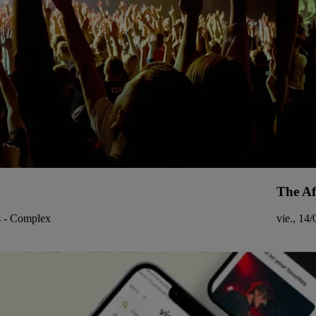
The Af
s - Complex
vie., 14/