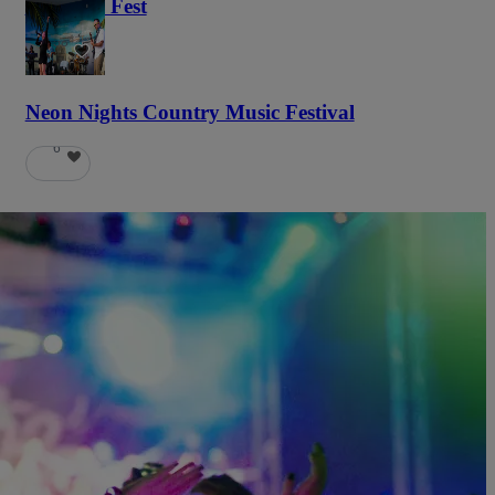
Haunted Fest
58
Neon Nights Country Music Festival
6