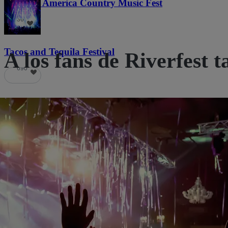
Voices of America Country Music Fest
36
Tacos and Tequila Festival
A los fans de Riverfest 
690