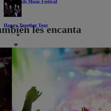
Lost Lands Music Festival
121
Happy Together Tour
también les encanta
111