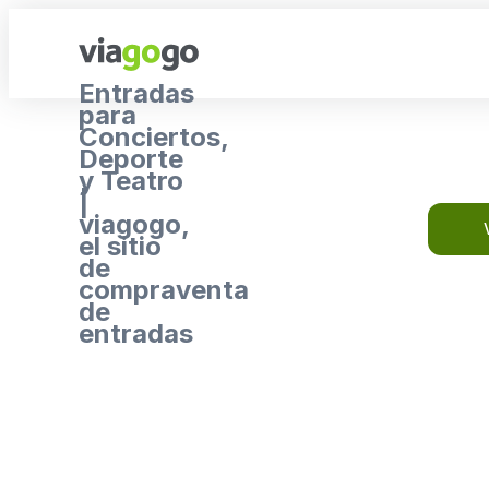
Entradas
para
Conciertos,
Deporte
y Teatro
|
viagogo,
el sitio
de
compraventa
de
entradas