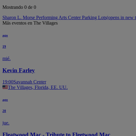
Mostrando 0 de 0
Sharon L. Morse Performing Arts Center Parking Lots
(opens in new 
Más eventos en The Villages
ago
19
mié.
Kevin Farley
19:00
Savannah Center
The Villages, Florida, EE. UU.
ago
20
jue.
Fleatwood Mac - Tribute to Fleetwood Mac