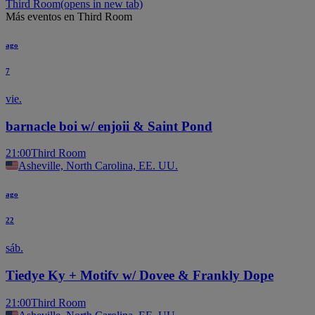
Third Room
(opens in new tab)
Más eventos en Third Room
ago
7
vie.
barnacle boi w/ enjoii & Saint Pond
21:00
Third Room
Asheville, North Carolina, EE. UU.
ago
22
sáb.
Tiedye Ky + Motifv w/ Dovee & Frankly Dope
21:00
Third Room