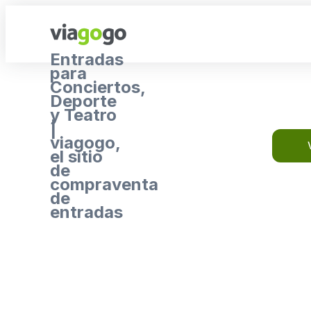
Entradas
para
Conciertos,
Deporte
y Teatro
|
viagogo,
el sitio
de
compraventa
de
entradas