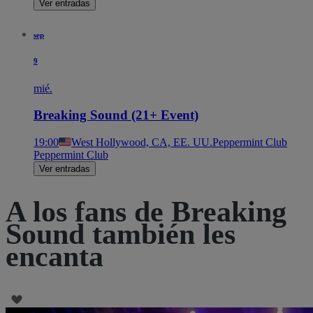
Ver entradas
sep
9
mié.
Breaking Sound (21+ Event)
19:00
West Hollywood, CA, EE. UU.
Peppermint Club
Peppermint Club
Ver entradas
A los fans de Breaking
Sound también les
encanta