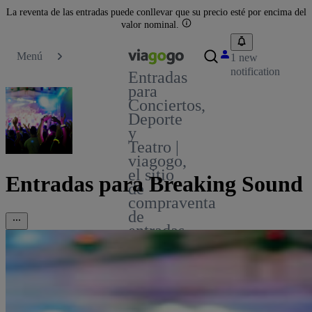
La reventa de las entradas puede conllevar que su precio esté por encima del
valor nominal.
Menú
1 new
notification
Entradas
para
Conciertos,
Deporte
y
Teatro |
viagogo,
el sitio
Entradas para Breaking Sound
de
compraventa
de
entradas