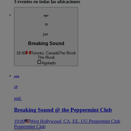
3 eventos en todas las ubicaciones
ago
13
jue.
Breaking Sound
19:00
Toronto, Canadá
The Rivoli
The Rivoli
Agotado
ago
19
mié.
Breaking Sound @ the Peppermint Club
19:00
West Hollywood, CA, EE. UU.
Peppermint Club
Peppermint Club