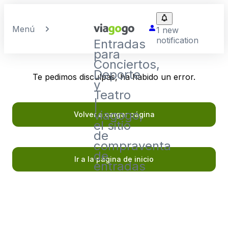
Menú
1 new
notification
Entradas
para
Conciertos,
Deporte
Te pedimos disculpas, ha habido un error.
y
Teatro
|
viagogo,
Volver a cargar página
el sitio
de
compraventa
de
Ir a la página de inicio
entradas