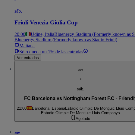
sáb.
Friuli Venezia Giulia Cup
20:00
Udine, Italia
Bluenergy Stadium (Formerly known as Sta
Bluenergy Stadium (Formerly known as Stadio Friuli)
Mañana
Sólo queda un 1% de las entradas
Ver entradas
ago
8
sáb.
FC Barcelona vs Nottingham Forest F.C - Friendl
21:00
Barcelona, España
Estadio Olimpic De Montjuic Lluis Com
Estadio Olimpic De Montjuic Lluis Companys
Agotado
ago