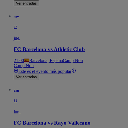
Ver entradas
ago
27
jue.
FC Barcelona vs Athletic Club
21:00
Barcelona, España
Camp Nou
Camp Nou
Éste es el evento más popular
Ver entradas
ago
31
lun.
FC Barcelona vs Rayo Vallecano