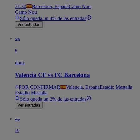
21:30
Barcelona, España
Camp Nou
Camp Nou
Sólo queda un 4% de las entradas
Ver entradas
sep
6
dom.
Valencia CF vs FC Barcelona
POR CONFIRMAR
Valencia, España
Estadio Mestalla
Estadio Mestalla
Sólo queda un 2% de las entradas
Ver entradas
sep
13