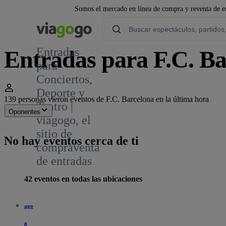
Somos el mercado en línea de compra y reventa de en
Entradas
Entradas para F.C. Ba
para
Conciertos,
16,7 mil
Deporte y
139 personas vieron eventos de F.C. Barcelona en la última hora
Teatro |
Oponentes
viagogo, el
sitio de
No hay eventos cerca de ti
compraventa
de entradas
42 eventos en todas las ubicaciones
ago
8