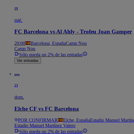
19
mié.
FC Barcelona vs Al Ahly - Trofeu Joan Gamper
20:00
Barcelona, España
Camp Nou
Camp Nou
Sólo queda un 2% de las entradas
Ver entradas
ago
23
dom.
Elche CF vs FC Barcelona
POR CONFIRMAR
Elche, España
Estadio Manuel Martín
Estadio Manuel Martínez Valero
Sólo queda un 2% de las entradas