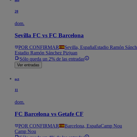
sep
20
dom.
Sevilla FC vs FC Barcelona
POR CONFIRMAR
Sevilla, España
Estadio Ramón Sánch
Estadio Ramón Sánchez Pizjuan
Sólo queda un 2% de las entradas
Ver entradas
oct
11
dom.
FC Barcelona vs Getafe CF
POR CONFIRMAR
Barcelona, España
Camp Nou
Camp Nou