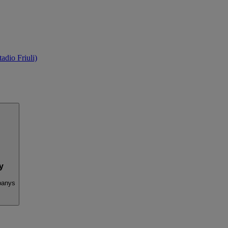
dio Friuli)
y
panys