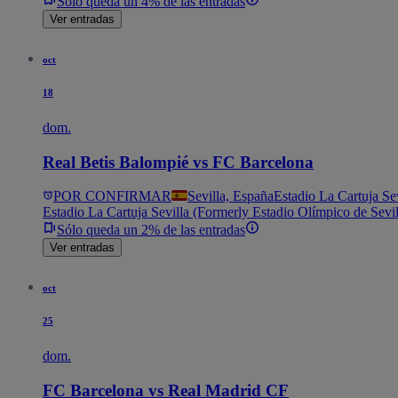
Sólo queda un 4% de las entradas
Ver entradas
oct
18
dom.
Real Betis Balompié vs FC Barcelona
POR CONFIRMAR
Sevilla, España
Estadio La Cartuja Se
Estadio La Cartuja Sevilla (Formerly Estadio Olímpico de Sevil
Sólo queda un 2% de las entradas
Ver entradas
oct
25
dom.
FC Barcelona vs Real Madrid CF