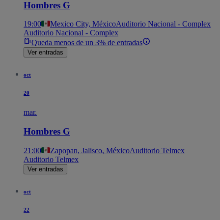
Hombres G
19:00
Mexico City, México
Auditorio Nacional - Complex
Auditorio Nacional - Complex
Queda menos de un 3% de entradas
Ver entradas
oct
20
mar.
Hombres G
21:00
Zapopan, Jalisco, México
Auditorio Telmex
Auditorio Telmex
Ver entradas
oct
22