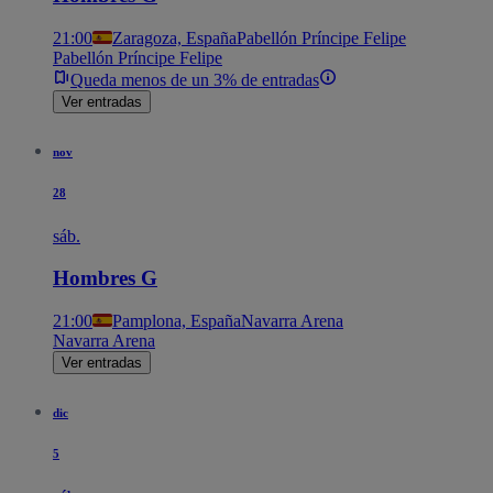
21:00
Zaragoza, España
Pabellón Príncipe Felipe
Pabellón Príncipe Felipe
Queda menos de un 3% de entradas
Ver entradas
nov
28
sáb.
Hombres G
21:00
Pamplona, España
Navarra Arena
Navarra Arena
Ver entradas
dic
5