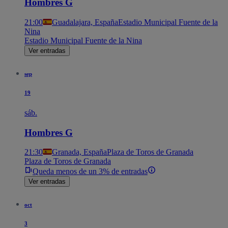
Hombres G
21:00
Guadalajara, España
Estadio Municipal Fuente de la
Nina
Estadio Municipal Fuente de la Nina
Ver entradas
sep
19
sáb.
Hombres G
21:30
Granada, España
Plaza de Toros de Granada
Plaza de Toros de Granada
Queda menos de un 3% de entradas
Ver entradas
oct
3