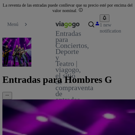
La reventa de las entradas puede conllevar que su precio esté por encima del
valor nominal.
Menú
1 new
notification
Entradas
para
Conciertos,
Deporte
y
Teatro |
viagogo,
el sitio
Entradas para Hombres G
de
compraventa
de
entradas