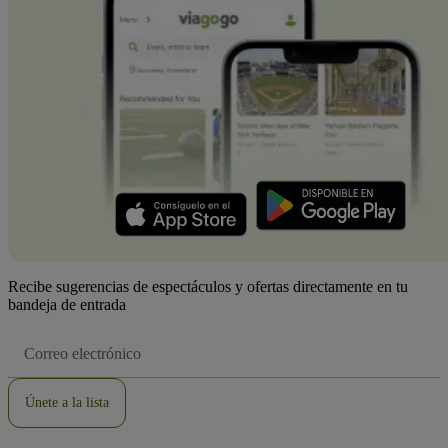
Recibe sugerencias de espectáculos y ofertas directamente en tu
bandeja de entrada
Dirección
de
correo
electrónico
Únete a la lista