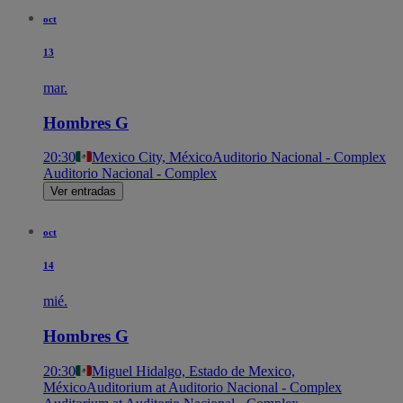
oct
13
mar.
Hombres G
20:30
Mexico City, México
Auditorio Nacional - Complex
Auditorio Nacional - Complex
Ver entradas
oct
14
mié.
Hombres G
20:30
Miguel Hidalgo, Estado de Mexico,
México
Auditorium at Auditorio Nacional - Complex