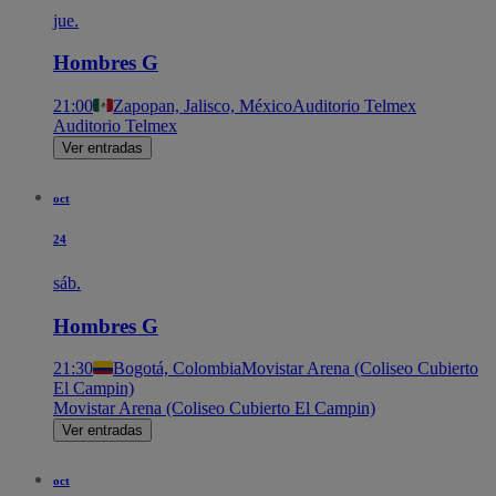
jue.
Hombres G
21:00
Zapopan, Jalisco, México
Auditorio Telmex
Auditorio Telmex
Ver entradas
oct
24
sáb.
Hombres G
21:30
Bogotá, Colombia
Movistar Arena (Coliseo Cubierto
El Campin)
Movistar Arena (Coliseo Cubierto El Campin)
Ver entradas
oct