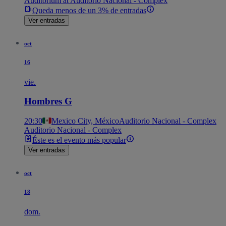
Auditorium at Auditorio Nacional - Complex
Queda menos de un 3% de entradas
Ver entradas
oct
16
vie.
Hombres G
20:30
Mexico City, México
Auditorio Nacional - Complex
Auditorio Nacional - Complex
Éste es el evento más popular
Ver entradas
oct
18
dom.