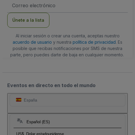
Dirección
de
correo
electrónico
Únete a la lista
Al iniciar sesión o crear una cuenta, aceptas nuestro
acuerdo de usuario
y nuestra
política de privacidad
. Es
posible que recibas notificaciones por SMS de nuestra
parte, pero puedes darte de baja en cualquier momento.
Eventos en directo en todo el mundo
España
Español (ES)
US$
Dolar estadounidense