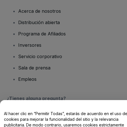
Acerca de nosotros
Distribución abierta
Programa de Afiliados
Inversores
Servicio corporativo
Sala de prensa
Empleos
¿Tienes alguna pregunta?
Centro de Ayuda / Contacto
Al hacer clic en “Permitir Todas”, estarás de acuerdo en el uso d
cookies para mejorar la funcionalidad del sitio y la relevancia
publicitaria. De modo contrario, usaremos cookies estrictamente