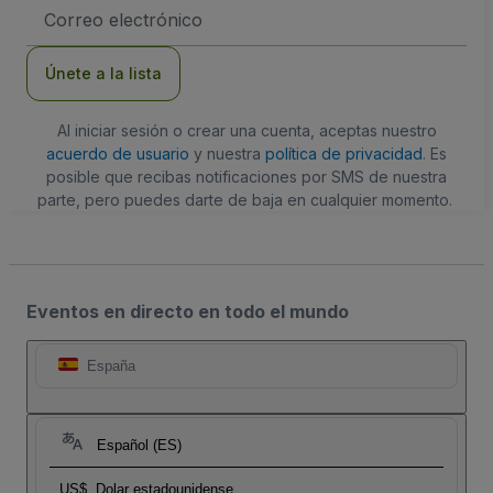
Dirección
de
correo
electrónico
Únete a la lista
Al iniciar sesión o crear una cuenta, aceptas nuestro
acuerdo de usuario
y nuestra
política de privacidad
. Es
posible que recibas notificaciones por SMS de nuestra
parte, pero puedes darte de baja en cualquier momento.
Eventos en directo en todo el mundo
España
Español (ES)
US$
Dolar estadounidense