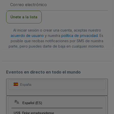
Dirección
de
correo
electrónico
Únete a la lista
Al iniciar sesión o crear una cuenta, aceptas nuestro
acuerdo de usuario
y nuestra
política de privacidad
. Es
posible que recibas notificaciones por SMS de nuestra
parte, pero puedes darte de baja en cualquier momento.
Eventos en directo en todo el mundo
España
Español (ES)
US$
Dolar estadounidense