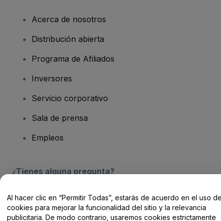
Acerca de nosotros
Distribución abierta
Programa de Afiliados
Inversores
Servicio corporativo
Sala de prensa
Empleos
¿Tienes alguna pregunta?
Centro de Ayuda / Contacto
Al hacer clic en “Permitir Todas”, estarás de acuerdo en el uso d
cookies para mejorar la funcionalidad del sitio y la relevancia
publicitaria. De modo contrario, usaremos cookies estrictamente