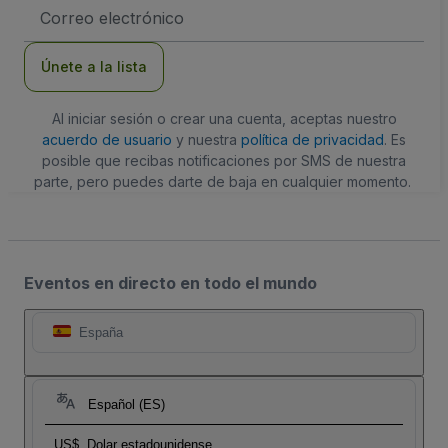
Dirección
de
correo
electrónico
Únete a la lista
Al iniciar sesión o crear una cuenta, aceptas nuestro
acuerdo de usuario
y nuestra
política de privacidad
. Es
posible que recibas notificaciones por SMS de nuestra
parte, pero puedes darte de baja en cualquier momento.
Eventos en directo en todo el mundo
España
Español (ES)
US$
Dolar estadounidense