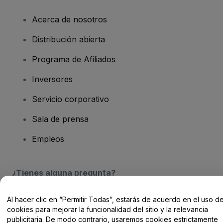
Acerca de nosotros
Distribución abierta
Programa de Afiliados
Inversores
Servicio corporativo
Sala de prensa
Empleos
¿Tienes alguna pregunta?
Centro de Ayuda / Contacto
Al hacer clic en “Permitir Todas”, estarás de acuerdo en el uso d
cookies para mejorar la funcionalidad del sitio y la relevancia
publicitaria. De modo contrario, usaremos cookies estrictamente