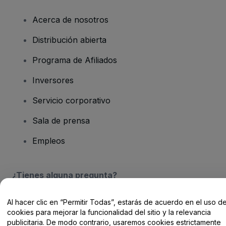
Acerca de nosotros
Distribución abierta
Programa de Afiliados
Inversores
Servicio corporativo
Sala de prensa
Empleos
¿Tienes alguna pregunta?
Centro de Ayuda / Contacto
Al hacer clic en “Permitir Todas”, estarás de acuerdo en el uso d
cookies para mejorar la funcionalidad del sitio y la relevancia
publicitaria. De modo contrario, usaremos cookies estrictamente