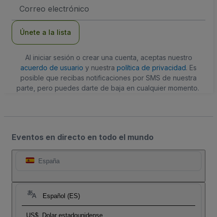
Dirección
de
correo
electrónico
Únete a la lista
Al iniciar sesión o crear una cuenta, aceptas nuestro
acuerdo de usuario
y nuestra
política de privacidad
. Es
posible que recibas notificaciones por SMS de nuestra
parte, pero puedes darte de baja en cualquier momento.
Eventos en directo en todo el mundo
España
Español (ES)
US$
Dolar estadounidense