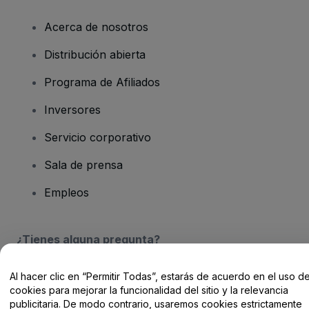
Acerca de nosotros
Distribución abierta
Programa de Afiliados
Inversores
Servicio corporativo
Sala de prensa
Empleos
¿Tienes alguna pregunta?
Centro de Ayuda / Contacto
Al hacer clic en “Permitir Todas”, estarás de acuerdo en el uso d
cookies para mejorar la funcionalidad del sitio y la relevancia
publicitaria. De modo contrario, usaremos cookies estrictamente