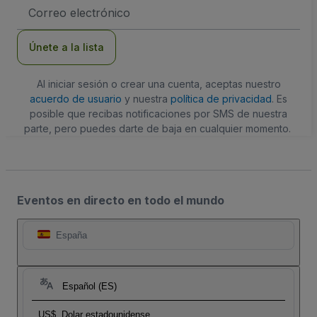
Dirección
de
correo
electrónico
Únete a la lista
Al iniciar sesión o crear una cuenta, aceptas nuestro
acuerdo de usuario
y nuestra
política de privacidad
. Es
posible que recibas notificaciones por SMS de nuestra
parte, pero puedes darte de baja en cualquier momento.
Eventos en directo en todo el mundo
España
Español (ES)
US$
Dolar estadounidense