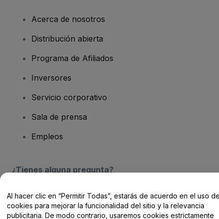
Acerca de nosotros
Distribución abierta
Programa de Afiliados
Inversores
Servicio corporativo
Sala de prensa
Empleos
¿Tienes alguna pregunta?
Centro de Ayuda / Contacto
Al hacer clic en “Permitir Todas”, estarás de acuerdo en el uso d
cookies para mejorar la funcionalidad del sitio y la relevancia
publicitaria. De modo contrario, usaremos cookies estrictamente