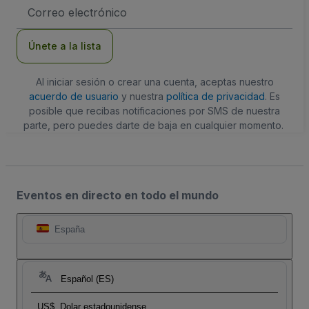
Dirección
de
correo
electrónico
Únete a la lista
Al iniciar sesión o crear una cuenta, aceptas nuestro
acuerdo de usuario
y nuestra
política de privacidad
. Es
posible que recibas notificaciones por SMS de nuestra
parte, pero puedes darte de baja en cualquier momento.
Eventos en directo en todo el mundo
España
Español (ES)
US$
Dolar estadounidense