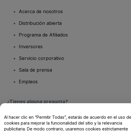
Acerca de nosotros
Distribución abierta
Programa de Afiliados
Inversores
Servicio corporativo
Sala de prensa
Empleos
¿Tienes alguna pregunta?
Centro de Ayuda / Contacto
Al hacer clic en “Permitir Todas”, estarás de acuerdo en el uso d
cookies para mejorar la funcionalidad del sitio y la relevancia
publicitaria. De modo contrario, usaremos cookies estrictamente