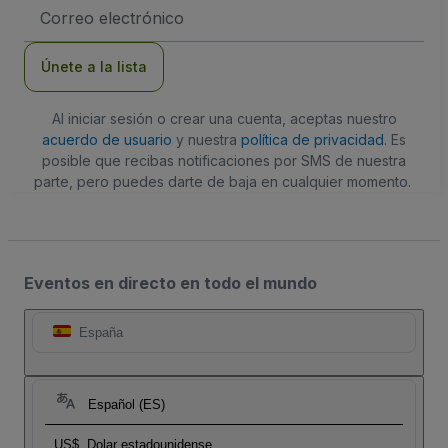
Dirección
de
correo
electrónico
Únete a la lista
Al iniciar sesión o crear una cuenta, aceptas nuestro
acuerdo de usuario
y nuestra
política de privacidad
. Es
posible que recibas notificaciones por SMS de nuestra
parte, pero puedes darte de baja en cualquier momento.
Eventos en directo en todo el mundo
España
Español (ES)
US$
Dolar estadounidense