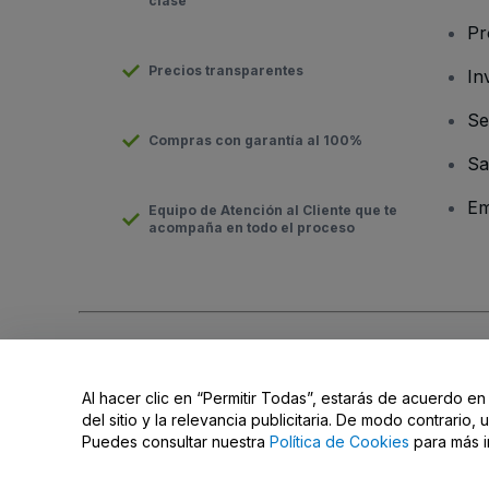
clase
Pr
Precios transparentes
In
Se
Compras con garantía al 100%
Sa
Em
Equipo de Atención al Cliente que te
acompaña en todo el proceso
Derechos reservados © viagogo Entertainment Inc 2026
Datos
El uso de este sitio web constituye la aceptación de los
Términ
Al hacer clic en “Permitir Todas”, estarás de acuerdo en
No compartir mi información personal ni tus opciones de priva
del sitio y la relevancia publicitaria. De modo contrario
Puedes consultar nuestra
Política de Cookies
para más i