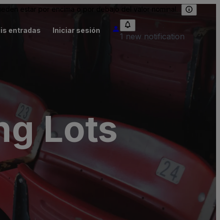
eden estar por encima o por debajo del valor nominal.
is entradas
Iniciar sesión
1 new notification
ng Lots