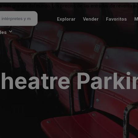
 más grande del mundo. Los precios de las entradas de reventa pu
Explorar
Vender
Favoritos
M
des
heatre Parki