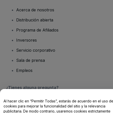
Acerca de nosotros
Distribución abierta
Programa de Afiliados
Inversores
Servicio corporativo
Sala de prensa
Empleos
¿Tienes alguna pregunta?
Centro de Ayuda / Contacto
Al hacer clic en “Permitir Todas”, estarás de acuerdo en el uso d
cookies para mejorar la funcionalidad del sitio y la relevancia
publicitaria. De modo contrario, usaremos cookies estrictamente