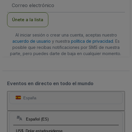
Dirección
de
correo
electrónico
Únete a la lista
Al iniciar sesión o crear una cuenta, aceptas nuestro
acuerdo de usuario
y nuestra
política de privacidad
. Es
posible que recibas notificaciones por SMS de nuestra
parte, pero puedes darte de baja en cualquier momento.
Eventos en directo en todo el mundo
España
Español (ES)
US$
Dolar estadounidense