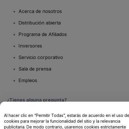
Acerca de nosotros
Distribución abierta
Programa de Afiliados
Inversores
Servicio corporativo
Sala de prensa
Empleos
¿Tienes alguna pregunta?
Centro de Ayuda / Contacto
Al hacer clic en “Permitir Todas”, estarás de acuerdo en el uso d
cookies para mejorar la funcionalidad del sitio y la relevancia
publicitaria. De modo contrario, usaremos cookies estrictamente