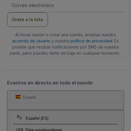
Dirección
de
correo
electrónico
Únete a la lista
Al iniciar sesión o crear una cuenta, aceptas nuestro
acuerdo de usuario
y nuestra
política de privacidad
. Es
posible que recibas notificaciones por SMS de nuestra
parte, pero puedes darte de baja en cualquier momento.
Eventos en directo en todo el mundo
España
Español (ES)
US$
Dolar estadounidense