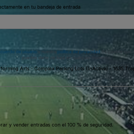
rectamente en tu bandeja de entrada
acuerdo de usuario
y nuestra
política de privacidad
. Es posible que
puedes darte de baja en cualquier momento.
rforming Arts - Complex Parking Lots (InActive)
-
1635 Tra
ar y vender entradas con el 100 % de seguridad.