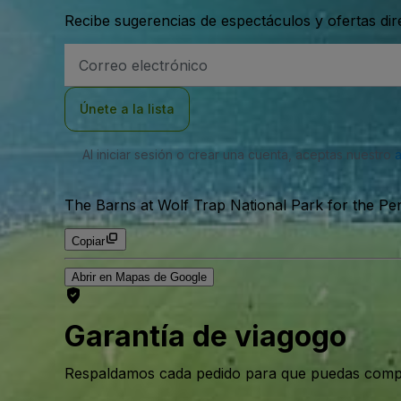
Recibe sugerencias de espectáculos y ofertas di
Dirección
de
correo
electrónico
Únete a la lista
Al iniciar sesión o crear una cuenta, aceptas nuestro
The Barns at Wolf Trap National Park for the Pe
Copiar
Abrir en Mapas de Google
Garantía de viagogo
Respaldamos cada pedido para que puedas compr