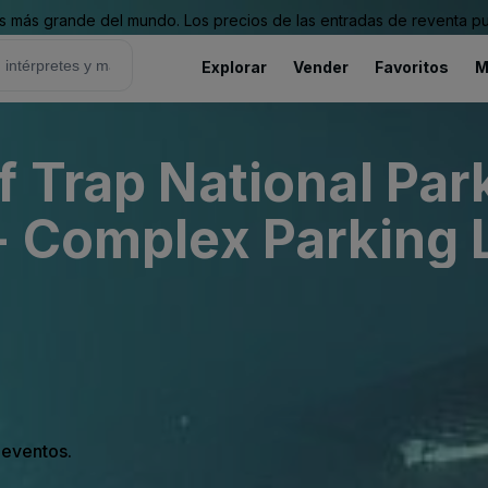
 más grande del mundo. Los precios de las entradas de reventa pu
Explorar
Vender
Favoritos
M
 Trap National Park
- Complex Parking L
s eventos.