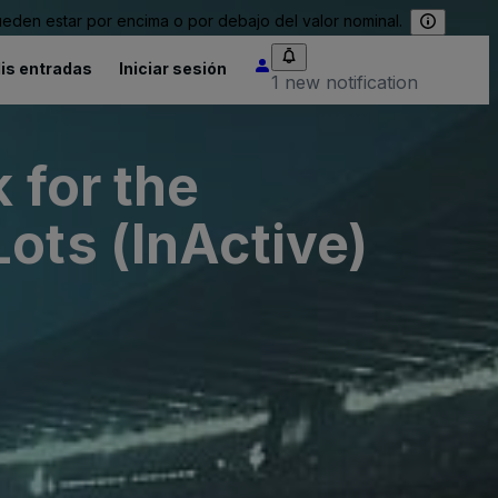
eden estar por encima o por debajo del valor nominal.
is entradas
Iniciar sesión
1 new notification
 for the
ots (InActive)