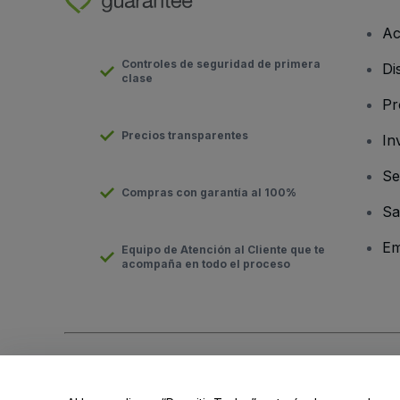
Ac
Controles de seguridad de primera
Di
clase
Pr
Precios transparentes
In
Se
Compras con garantía al 100%
Sa
Em
Equipo de Atención al Cliente que te
acompaña en todo el proceso
Derechos reservados © viagogo Entertainment Inc 2026
Datos
El uso de este sitio web constituye la aceptación de los
Términ