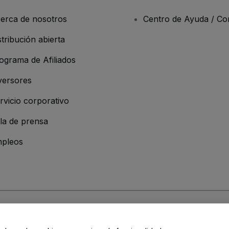
erca de nosotros
Centro de Ayuda / Co
stribución abierta
ograma de Afiliados
versores
rvicio corporativo
la de prensa
pleos
 de la Empresa
os y Condiciones
, de la
Política de Privacidad
, de la
Política de Cookies
y de