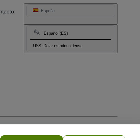
ntacto
España
Español (ES)
US$
Dolar estadounidense
 la
Política de Privacidad para Móviles