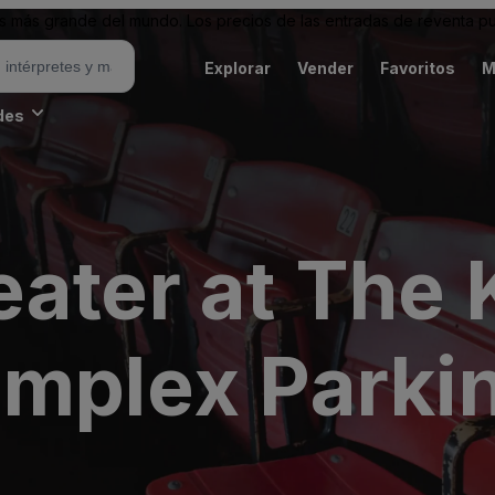
 más grande del mundo. Los precios de las entradas de reventa pu
Explorar
Vender
Favoritos
M
des
eater at The
omplex Parki