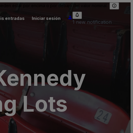
eden estar por encima o por debajo del valor nominal.
is entradas
Iniciar sesión
1 new notification
 Kennedy
ng Lots