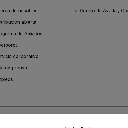
erca de nosotros
Centro de Ayuda / Co
stribución abierta
ograma de Afiliados
versores
rvicio corporativo
la de prensa
pleos
 de la Empresa
os y Condiciones
, de la
Política de Privacidad
, de la
Política de Cookies
y de