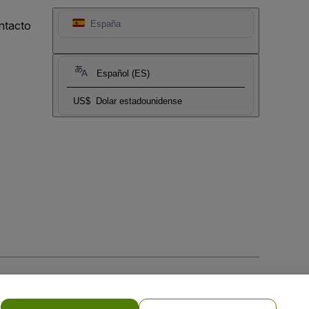
ntacto
España
Español (ES)
US$
Dolar estadounidense
 la
Política de Privacidad para Móviles