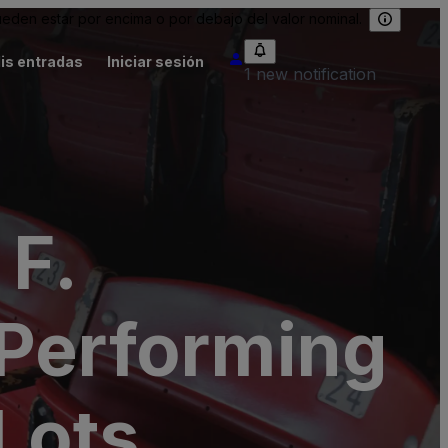
eden estar por encima o por debajo del valor nominal.
is entradas
Iniciar sesión
1 new notification
 F.
 Performing
Lots