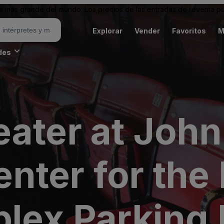
 más grande del mundo. Los precios de las entradas de reventa pu
Explorar
Vender
Favoritos
M
des
ater at John
nter for the
plex Parking 