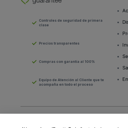
Ac
Controles de seguridad de primera
Di
clase
Pr
Precios transparentes
In
Se
Compras con garantía al 100%
Sa
Em
Equipo de Atención al Cliente que te
acompaña en todo el proceso
Derechos reservados © viagogo Entertainment Inc 2026
Datos
El uso de este sitio web constituye la aceptación de los
Términ