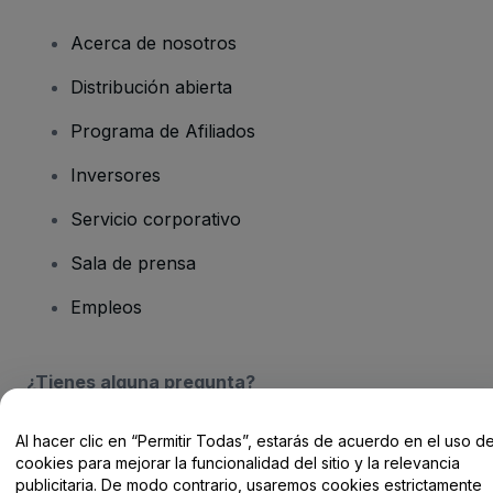
Acerca de nosotros
Distribución abierta
Programa de Afiliados
Inversores
Servicio corporativo
Sala de prensa
Empleos
¿Tienes alguna pregunta?
Centro de Ayuda / Contacto
Al hacer clic en “Permitir Todas”, estarás de acuerdo en el uso d
cookies para mejorar la funcionalidad del sitio y la relevancia
publicitaria. De modo contrario, usaremos cookies estrictamente