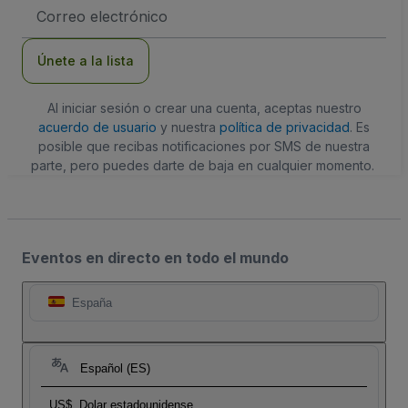
Dirección
de
correo
electrónico
Únete a la lista
Al iniciar sesión o crear una cuenta, aceptas nuestro
acuerdo de usuario
y nuestra
política de privacidad
. Es
posible que recibas notificaciones por SMS de nuestra
parte, pero puedes darte de baja en cualquier momento.
Eventos en directo en todo el mundo
España
Español (ES)
US$
Dolar estadounidense