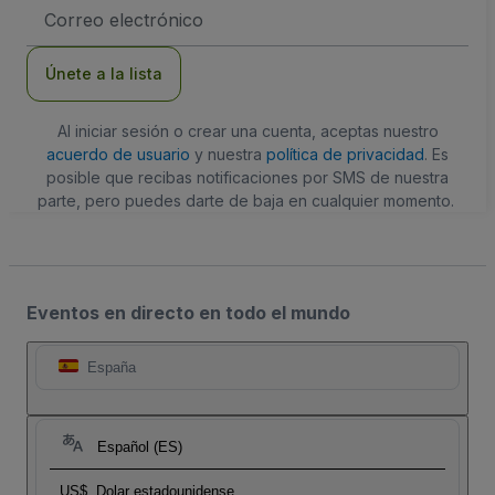
Dirección
de
correo
electrónico
Únete a la lista
Al iniciar sesión o crear una cuenta, aceptas nuestro
acuerdo de usuario
y nuestra
política de privacidad
. Es
posible que recibas notificaciones por SMS de nuestra
parte, pero puedes darte de baja en cualquier momento.
Eventos en directo en todo el mundo
España
Español (ES)
US$
Dolar estadounidense