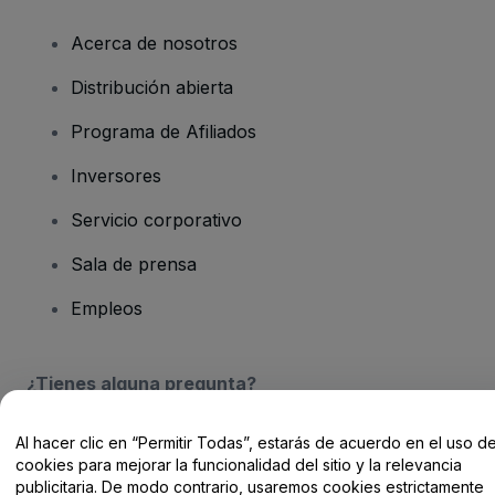
Acerca de nosotros
Distribución abierta
Programa de Afiliados
Inversores
Servicio corporativo
Sala de prensa
Empleos
¿Tienes alguna pregunta?
Centro de Ayuda / Contacto
Al hacer clic en “Permitir Todas”, estarás de acuerdo en el uso d
cookies para mejorar la funcionalidad del sitio y la relevancia
publicitaria. De modo contrario, usaremos cookies estrictamente