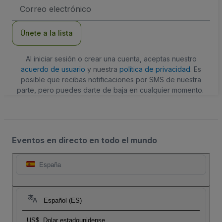
Dirección
de
correo
electrónico
Únete a la lista
Al iniciar sesión o crear una cuenta, aceptas nuestro
acuerdo de usuario
y nuestra
política de privacidad
. Es
posible que recibas notificaciones por SMS de nuestra
parte, pero puedes darte de baja en cualquier momento.
Eventos en directo en todo el mundo
España
Español (ES)
US$
Dolar estadounidense