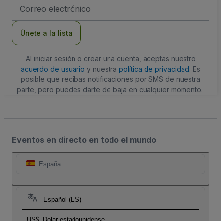
Dirección
de
correo
electrónico
Únete a la lista
Al iniciar sesión o crear una cuenta, aceptas nuestro
acuerdo de usuario
y nuestra
política de privacidad
. Es
posible que recibas notificaciones por SMS de nuestra
parte, pero puedes darte de baja en cualquier momento.
Eventos en directo en todo el mundo
España
Español (ES)
US$
Dolar estadounidense