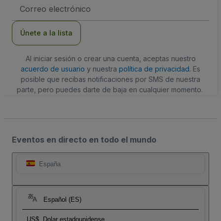
Dirección
de
correo
electrónico
Únete a la lista
Al iniciar sesión o crear una cuenta, aceptas nuestro
acuerdo de usuario
y nuestra
política de privacidad
. Es
posible que recibas notificaciones por SMS de nuestra
parte, pero puedes darte de baja en cualquier momento.
Eventos en directo en todo el mundo
España
Español (ES)
US$
Dolar estadounidense