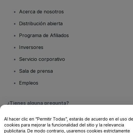
Acerca de nosotros
Distribución abierta
Programa de Afiliados
Inversores
Servicio corporativo
Sala de prensa
Empleos
¿Tienes alguna pregunta?
Centro de Ayuda / Contacto
Al hacer clic en “Permitir Todas”, estarás de acuerdo en el uso d
cookies para mejorar la funcionalidad del sitio y la relevancia
publicitaria. De modo contrario, usaremos cookies estrictamente