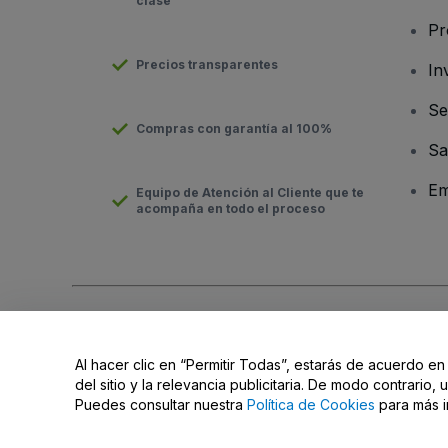
clase
Pr
Precios transparentes
In
Se
Compras con garantía al 100%
Sa
Em
Equipo de Atención al Cliente que te
acompaña en todo el proceso
Derechos reservados © viagogo Entertainment Inc 2026
Datos
El uso de este sitio web constituye la aceptación de los
Términ
Al hacer clic en “Permitir Todas”, estarás de acuerdo en
No compartir mi información personal ni tus opciones de priva
del sitio y la relevancia publicitaria. De modo contrario
Puedes consultar nuestra
Política de Cookies
para más i