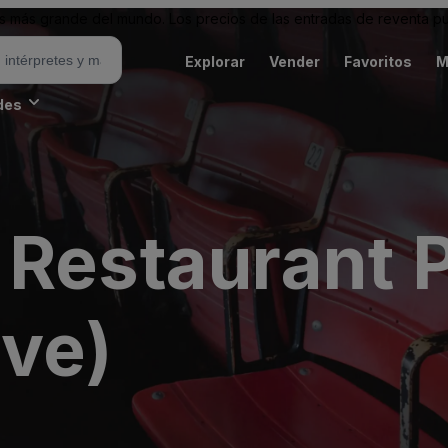
 más grande del mundo. Los precios de las entradas de reventa pu
Explorar
Vender
Favoritos
M
des
 Restaurant 
ive)