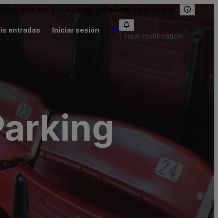
eden estar por encima o por debajo del valor nominal.
is entradas
Iniciar sesión
1 new notification
Parking