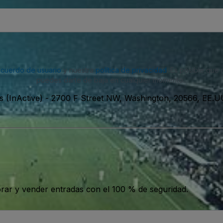
acuerdo de usuario
y nuestra
política de privacidad
. Es posible que
puedes darte de baja en cualquier momento.
 (InActive)
-
2700 F Street NW, Washington, 20566, EE.U
ar y vender entradas con el 100 % de seguridad.