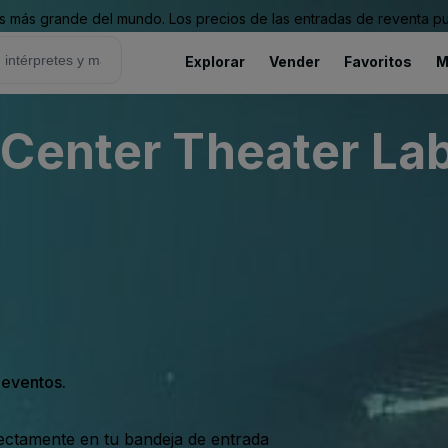
 más grande del mundo. Los precios de las entradas de reventa pu
Explorar
Vender
Favoritos
M
Center Theater Lab
s eventos.
rectamente en tu bandeja de entrada