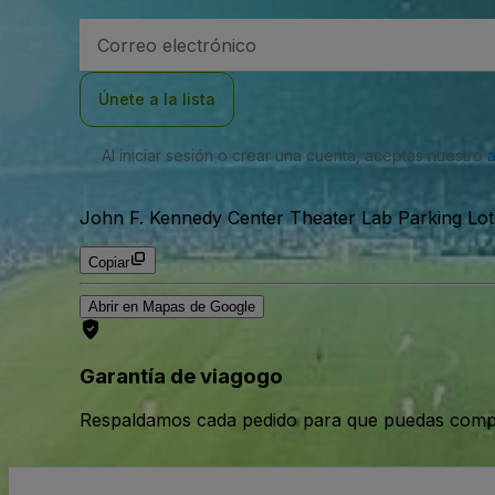
Dirección
de
correo
electrónico
Únete a la lista
Al iniciar sesión o crear una cuenta, aceptas nuestro
John F. Kennedy Center Theater Lab Parking Lots
Copiar
Abrir en Mapas de Google
Garantía de viagogo
Respaldamos cada pedido para que puedas compr