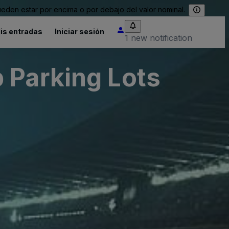
eden estar por encima o por debajo del valor nominal.
is entradas
Iniciar sesión
1 new notification
 Parking Lots