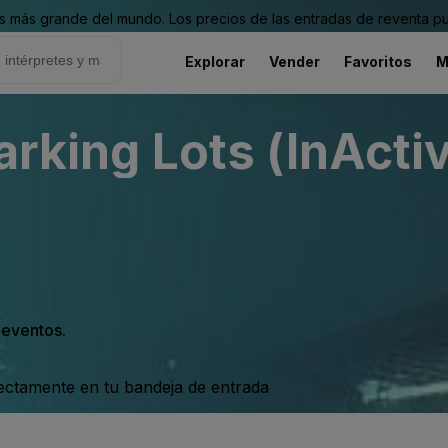
 más grande del mundo. Los precios de las entradas de reventa pu
Explorar
Vender
Favoritos
M
arking Lots (InActi
s eventos.
rectamente en tu bandeja de entrada