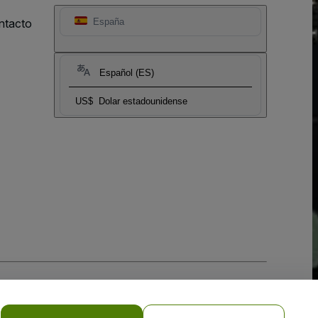
ntacto
España
Español (ES)
US$
Dolar estadounidense
 la
Política de Privacidad para Móviles