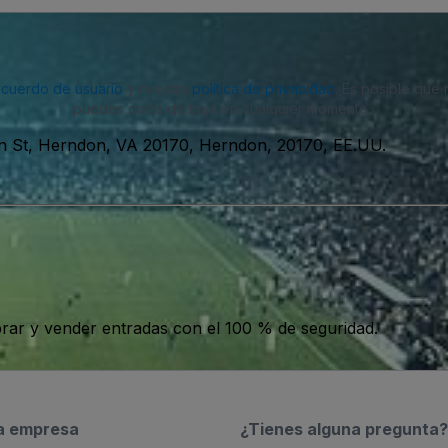
acuerdo de usuario
y nuestra
política de privacidad
. Es posible que
puedes darte de baja en cualquier momento.
n St, Herndon, VA 20170, Herndon, 20170, EE.UU.
ar y vender entradas con el 100 % de seguridad.
a empresa
¿Tienes alguna pregunta?