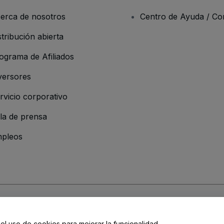
erca de nosotros
Centro de Ayuda / Co
stribución abierta
ograma de Afiliados
versores
rvicio corporativo
la de prensa
pleos
 de la Empresa
os y Condiciones
, de la
Política de Privacidad
, de la
Política de Cookies
y de
 el uso de cookies para mejorar la funcionalidad