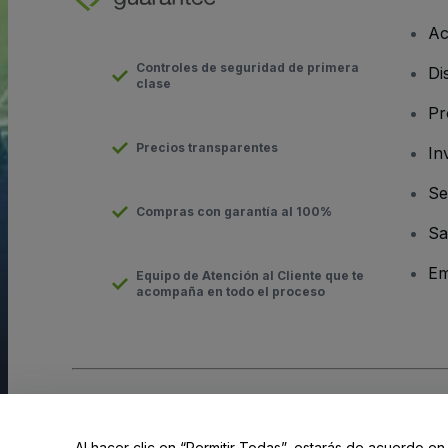
Ac
Controles de seguridad de primera
Di
clase
Pr
Precios transparentes
In
Se
Compras con garantía al 100%
Sa
Em
Equipo de Atención al Cliente que te
acompaña en todo el proceso
Derechos reservados © viagogo Entertainment Inc 2026
Datos
El uso de este sitio web constituye la aceptación de los
Términ
Al hacer clic en “Permitir Todas”, estarás de acuerdo en