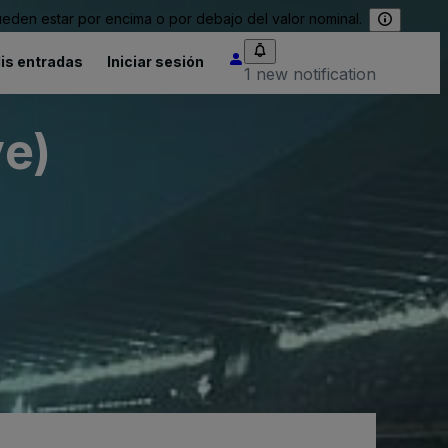
eden estar por encima o por debajo del valor nominal.
is entradas
Iniciar sesión
1 new notification
ve)