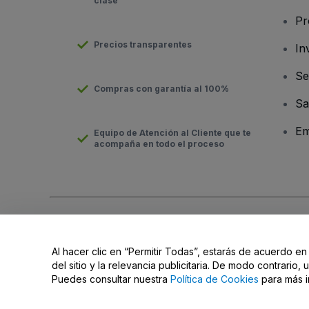
clase
Pr
Precios transparentes
In
Se
Compras con garantía al 100%
Sa
Em
Equipo de Atención al Cliente que te
acompaña en todo el proceso
Derechos reservados © viagogo Entertainment Inc 2026
Datos
El uso de este sitio web constituye la aceptación de los
Términ
Al hacer clic en “Permitir Todas”, estarás de acuerdo en
No compartir mi información personal ni tus opciones de priva
del sitio y la relevancia publicitaria. De modo contrario
Puedes consultar nuestra
Política de Cookies
para más i