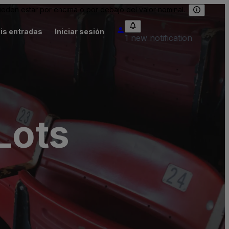
eden estar por encima o por debajo del valor nominal.
is entradas
Iniciar sesión
1 new notification
Lots