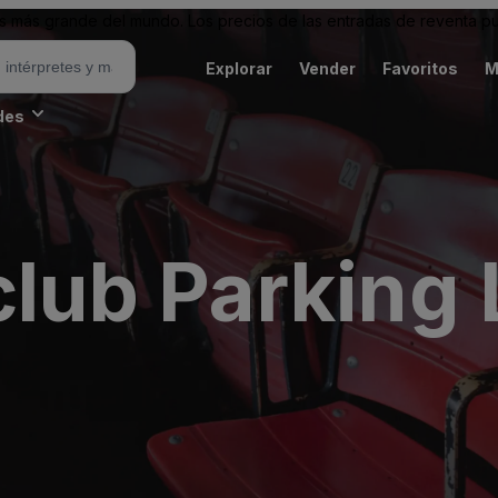
 más grande del mundo. Los precios de las entradas de reventa pu
Explorar
Vender
Favoritos
M
des
club Parking 