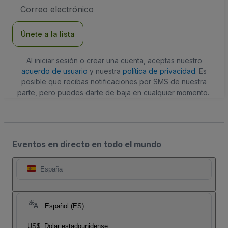
Dirección
de
correo
electrónico
Únete a la lista
Al iniciar sesión o crear una cuenta, aceptas nuestro
acuerdo de usuario
y nuestra
política de privacidad
. Es
posible que recibas notificaciones por SMS de nuestra
parte, pero puedes darte de baja en cualquier momento.
Eventos en directo en todo el mundo
España
Español (ES)
US$
Dolar estadounidense