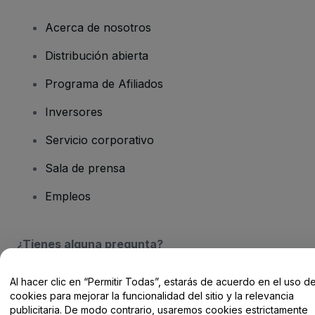
Acerca de nosotros
Distribución abierta
Programa de Afiliados
Inversores
Servicio corporativo
Sala de prensa
Empleos
¿Tienes alguna pregunta?
Centro de Ayuda / Contacto
Al hacer clic en “Permitir Todas”, estarás de acuerdo en el uso d
cookies para mejorar la funcionalidad del sitio y la relevancia
publicitaria. De modo contrario, usaremos cookies estrictamente