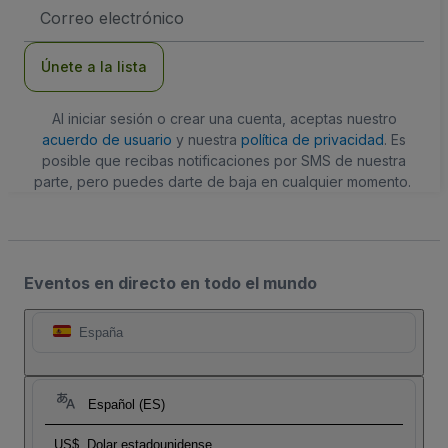
Dirección
de
correo
electrónico
Únete a la lista
Al iniciar sesión o crear una cuenta, aceptas nuestro
acuerdo de usuario
y nuestra
política de privacidad
. Es
posible que recibas notificaciones por SMS de nuestra
parte, pero puedes darte de baja en cualquier momento.
Eventos en directo en todo el mundo
España
Español (ES)
US$
Dolar estadounidense