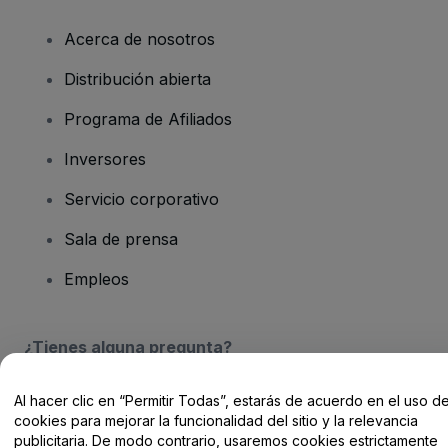
Acerca de nosotros
Distribución abierta
Programa de Afiliados
Inversores
Servicio corporativo
Sala de prensa
Empleos
¿Tienes alguna pregunta?
Centro de Ayuda / Contacto
Al hacer clic en “Permitir Todas”, estarás de acuerdo en el uso d
cookies para mejorar la funcionalidad del sitio y la relevancia
publicitaria. De modo contrario, usaremos cookies estrictamente