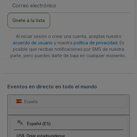
Dirección
de
correo
electrónico
Únete a la lista
Al iniciar sesión o crear una cuenta, aceptas nuestro
acuerdo de usuario
y nuestra
política de privacidad
. Es
posible que recibas notificaciones por SMS de nuestra
parte, pero puedes darte de baja en cualquier momento.
Eventos en directo en todo el mundo
España
Español (ES)
US$
Dolar estadounidense