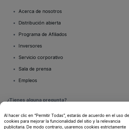
Acerca de nosotros
Distribución abierta
Programa de Afiliados
Inversores
Servicio corporativo
Sala de prensa
Empleos
¿Tienes alguna pregunta?
Centro de Ayuda / Contacto
Al hacer clic en “Permitir Todas”, estarás de acuerdo en el uso d
cookies para mejorar la funcionalidad del sitio y la relevancia
publicitaria. De modo contrario, usaremos cookies estrictamente