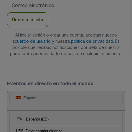
Dirección
de
correo
electrónico
Únete a la lista
Al iniciar sesión o crear una cuenta, aceptas nuestro
acuerdo de usuario
y nuestra
política de privacidad
. Es
posible que recibas notificaciones por SMS de nuestra
parte, pero puedes darte de baja en cualquier momento.
Eventos en directo en todo el mundo
España
Español (ES)
US$
Dolar estadounidense