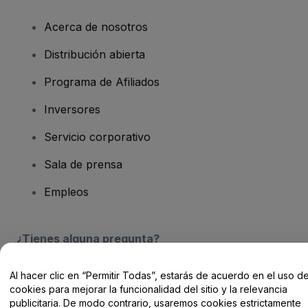
Acerca de nosotros
Distribución abierta
Programa de Afiliados
Inversores
Servicio corporativo
Sala de prensa
Empleos
¿Tienes alguna pregunta?
Centro de Ayuda / Contacto
Al hacer clic en “Permitir Todas”, estarás de acuerdo en el uso d
cookies para mejorar la funcionalidad del sitio y la relevancia
publicitaria. De modo contrario, usaremos cookies estrictamente