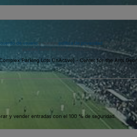
acuerdo de usuario
y nuestra
política de privacidad
. Es posible que
puedes darte de baja en cualquier momento.
 Complex Parking Lots (InActive)
-
Center for the Arts Geo
ar y vender entradas con el 100 % de seguridad.