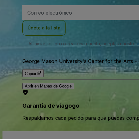
Dirección
de
correo
electrónico
Únete a la lista
Al iniciar sesión o crear una cuenta, aceptas nuestro
George Mason University's Center for the Arts -
Copiar
Abrir en Mapas de Google
Garantía de viagogo
Respaldamos cada pedido para que puedas compr