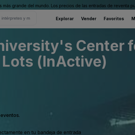
 más grande del mundo. Los precios de las entradas de reventa pu
Explorar
Vender
Favoritos
M
versity's Center fo
Lots (InActive)
s eventos.
rectamente en tu bandeja de entrada