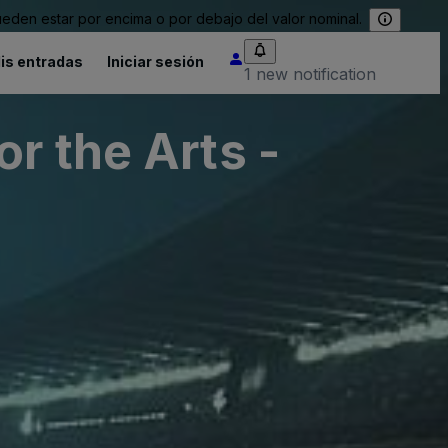
eden estar por encima o por debajo del valor nominal.
is entradas
Iniciar sesión
1 new notification
r the Arts -