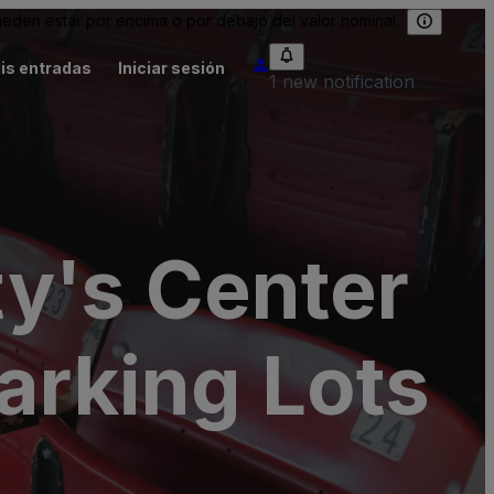
eden estar por encima o por debajo del valor nominal.
is entradas
Iniciar sesión
1 new notification
y's Center
arking Lots