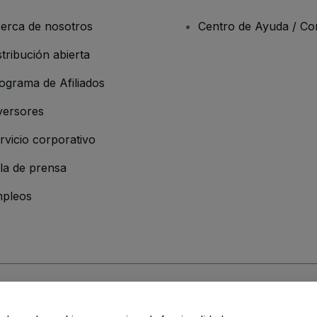
erca de nosotros
Centro de Ayuda / Co
stribución abierta
ograma de Afiliados
versores
rvicio corporativo
la de prensa
pleos
 de la Empresa
os y Condiciones
, de la
Política de Privacidad
, de la
Política de Cookies
y de