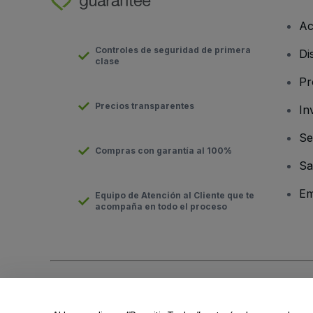
Ac
Controles de seguridad de primera
Di
clase
Pr
Precios transparentes
In
Se
Compras con garantía al 100%
Sa
Em
Equipo de Atención al Cliente que te
acompaña en todo el proceso
Derechos reservados © viagogo Entertainment Inc 2026
Datos
El uso de este sitio web constituye la aceptación de los
Términ