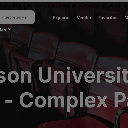
 más grande del mundo. Los precios de las entradas de reventa pu
Explorar
Vender
Favoritos
M
des
on Universit
s - Complex P