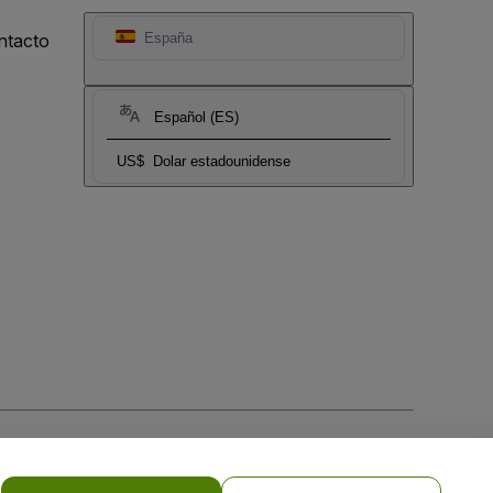
ntacto
España
Español (ES)
US$
Dolar estadounidense
 la
Política de Privacidad para Móviles