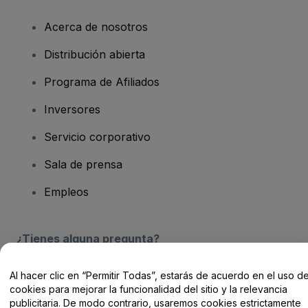
Acerca de nosotros
Distribución abierta
Programa de Afiliados
Inversores
Servicio corporativo
Sala de prensa
Empleos
¿Tienes alguna pregunta?
Centro de Ayuda / Contacto
Al hacer clic en “Permitir Todas”, estarás de acuerdo en el uso d
cookies para mejorar la funcionalidad del sitio y la relevancia
publicitaria. De modo contrario, usaremos cookies estrictamente