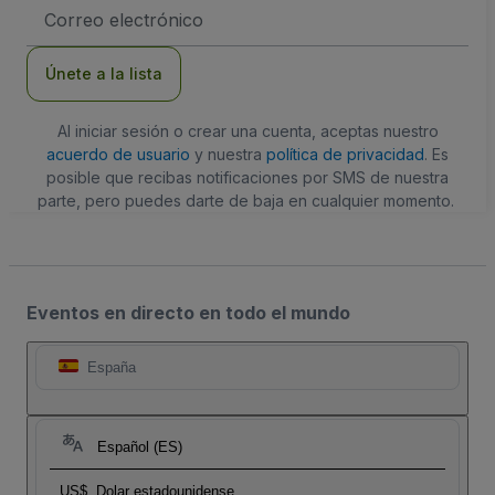
Dirección
de
correo
electrónico
Únete a la lista
Al iniciar sesión o crear una cuenta, aceptas nuestro
acuerdo de usuario
y nuestra
política de privacidad
. Es
posible que recibas notificaciones por SMS de nuestra
parte, pero puedes darte de baja en cualquier momento.
Eventos en directo en todo el mundo
España
Español (ES)
US$
Dolar estadounidense