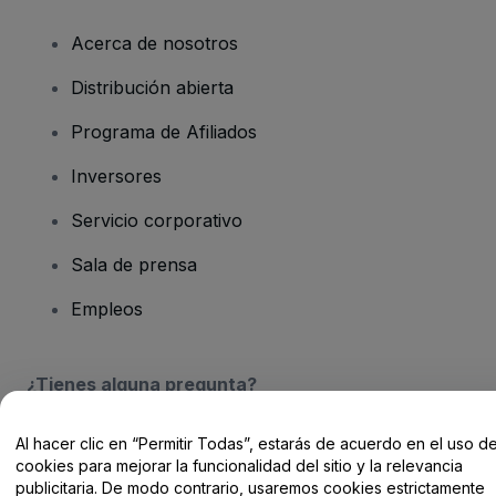
Acerca de nosotros
Distribución abierta
Programa de Afiliados
Inversores
Servicio corporativo
Sala de prensa
Empleos
¿Tienes alguna pregunta?
Centro de Ayuda / Contacto
Al hacer clic en “Permitir Todas”, estarás de acuerdo en el uso d
cookies para mejorar la funcionalidad del sitio y la relevancia
publicitaria. De modo contrario, usaremos cookies estrictamente