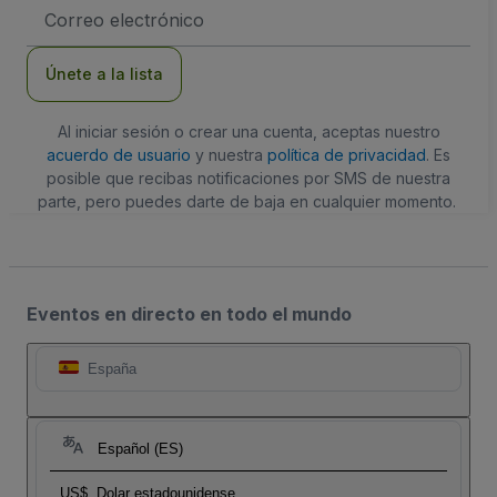
Dirección
de
correo
electrónico
Únete a la lista
Al iniciar sesión o crear una cuenta, aceptas nuestro
acuerdo de usuario
y nuestra
política de privacidad
. Es
posible que recibas notificaciones por SMS de nuestra
parte, pero puedes darte de baja en cualquier momento.
Eventos en directo en todo el mundo
España
Español (ES)
US$
Dolar estadounidense