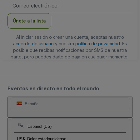
Dirección
de
correo
electrónico
Únete a la lista
Al iniciar sesión o crear una cuenta, aceptas nuestro
acuerdo de usuario
y nuestra
política de privacidad
. Es
posible que recibas notificaciones por SMS de nuestra
parte, pero puedes darte de baja en cualquier momento.
Eventos en directo en todo el mundo
España
Español (ES)
US$
Dolar estadounidense