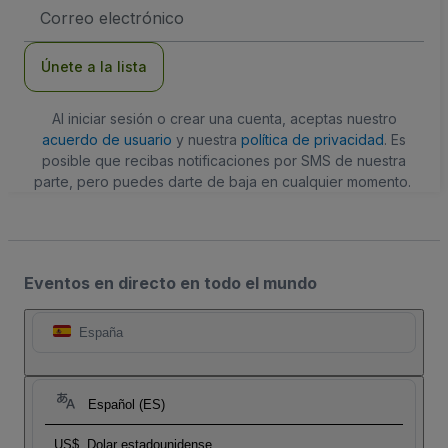
Dirección
de
correo
electrónico
Únete a la lista
Al iniciar sesión o crear una cuenta, aceptas nuestro
acuerdo de usuario
y nuestra
política de privacidad
. Es
posible que recibas notificaciones por SMS de nuestra
parte, pero puedes darte de baja en cualquier momento.
Eventos en directo en todo el mundo
España
Español (ES)
US$
Dolar estadounidense