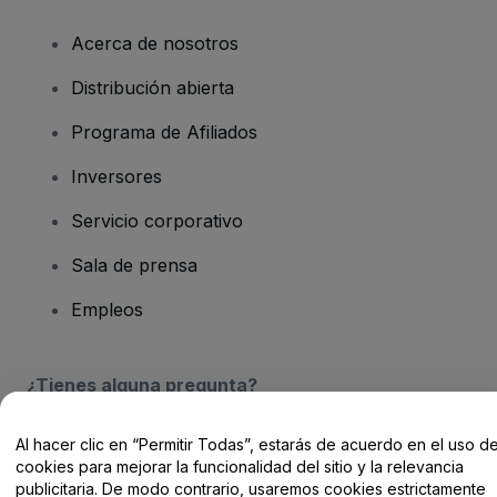
Acerca de nosotros
Distribución abierta
Programa de Afiliados
Inversores
Servicio corporativo
Sala de prensa
Empleos
¿Tienes alguna pregunta?
Centro de Ayuda / Contacto
Al hacer clic en “Permitir Todas”, estarás de acuerdo en el uso d
cookies para mejorar la funcionalidad del sitio y la relevancia
publicitaria. De modo contrario, usaremos cookies estrictamente