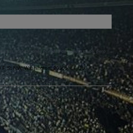
 recibas notificaciones por SMS de nuestra parte, pero
 F St NW, Washington, 20566, EE.UU.