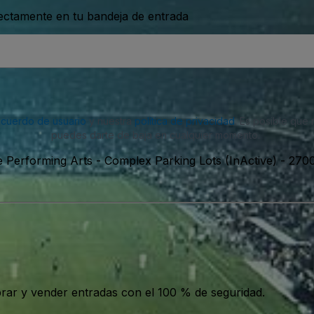
rectamente en tu bandeja de entrada
acuerdo de usuario
y nuestra
política de privacidad
. Es posible que
puedes darte de baja en cualquier momento.
e Performing Arts - Complex Parking Lots (InActive)
-
2700
ar y vender entradas con el 100 % de seguridad.