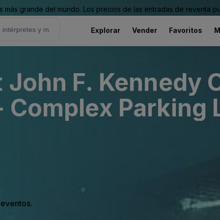
 más grande del mundo. Los precios de las entradas de reventa pu
Explorar
Vender
Favoritos
M
t John F. Kennedy C
- Complex Parking L
s eventos.