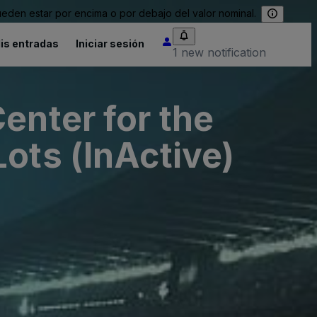
eden estar por encima o por debajo del valor nominal.
is entradas
Iniciar sesión
1 new notification
enter for the
ots (InActive)