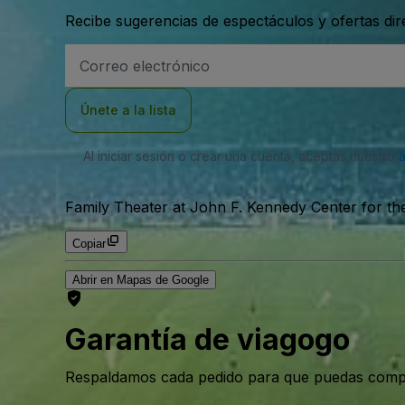
Recibe sugerencias de espectáculos y ofertas di
Dirección
de
correo
electrónico
Únete a la lista
Al iniciar sesión o crear una cuenta, aceptas nuestro
Family Theater at John F. Kennedy Center for th
Copiar
Abrir en Mapas de Google
Garantía de viagogo
Respaldamos cada pedido para que puedas compr