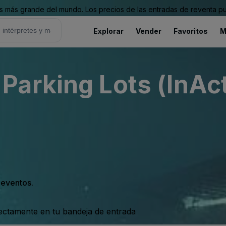
 más grande del mundo. Los precios de las entradas de reventa pu
Explorar
Vender
Favoritos
M
arking Lots (InAct
s eventos.
rectamente en tu bandeja de entrada