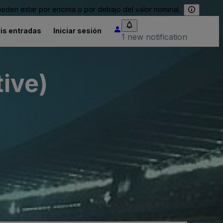
eden estar por encima o por debajo del valor nominal.
is entradas
Iniciar sesión
1 new notification
ive)