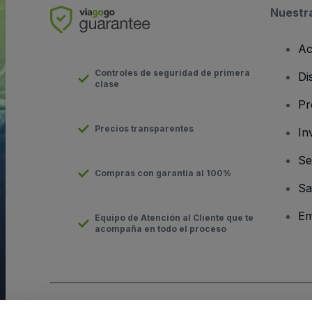
Nuestr
Ac
Controles de seguridad de primera
Di
clase
Pr
Precios transparentes
In
Se
Compras con garantía al 100%
Sa
Em
Equipo de Atención al Cliente que te
acompaña en todo el proceso