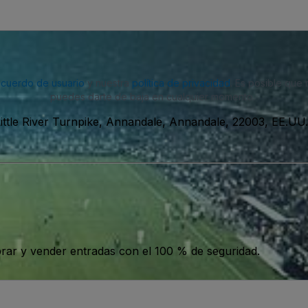
acuerdo de usuario
y nuestra
política de privacidad
. Es posible que
puedes darte de baja en cualquier momento.
ittle River Turnpike, Annandale, Annandale, 22003, EE.UU.
ar y vender entradas con el 100 % de seguridad.