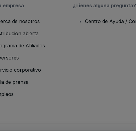
a empresa
¿Tienes alguna pregunta?
erca de nosotros
Centro de Ayuda / Co
stribución abierta
ograma de Afiliados
versores
rvicio corporativo
la de prensa
pleos