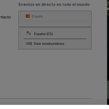
Eventos en directo en todo el mundo
ntacto
España
Español (ES)
US$
Dolar estadounidense