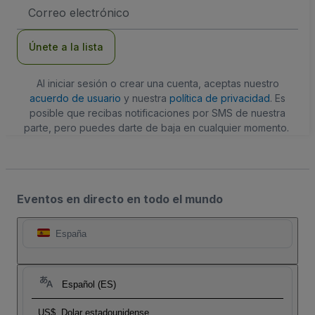
Dirección
de
correo
electrónico
Únete a la lista
Al iniciar sesión o crear una cuenta, aceptas nuestro
acuerdo de usuario
y nuestra
política de privacidad
. Es
posible que recibas notificaciones por SMS de nuestra
parte, pero puedes darte de baja en cualquier momento.
Eventos en directo en todo el mundo
España
Español (ES)
US$
Dolar estadounidense