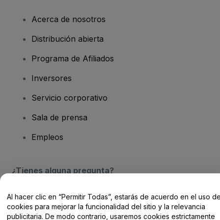
Acerca de nosotros
Distribución abierta
Programa de Afiliados
Inversores
Servicio corporativo
Sala de prensa
Empleos
¿Tienes alguna pregunta?
Centro de Ayuda / Contacto
Al hacer clic en “Permitir Todas”, estarás de acuerdo en el uso d
cookies para mejorar la funcionalidad del sitio y la relevancia
publicitaria. De modo contrario, usaremos cookies estrictamente