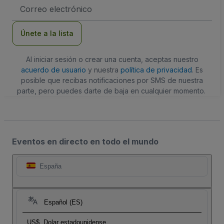
Dirección
de
correo
electrónico
Únete a la lista
Al iniciar sesión o crear una cuenta, aceptas nuestro
acuerdo de usuario
y nuestra
política de privacidad
. Es
posible que recibas notificaciones por SMS de nuestra
parte, pero puedes darte de baja en cualquier momento.
Eventos en directo en todo el mundo
España
Español (ES)
US$
Dolar estadounidense