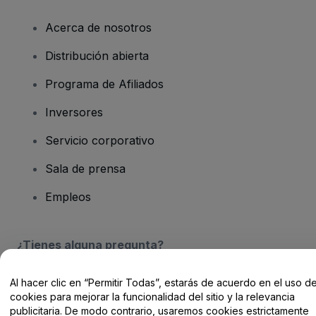
Acerca de nosotros
Distribución abierta
Programa de Afiliados
Inversores
Servicio corporativo
Sala de prensa
Empleos
¿Tienes alguna pregunta?
Centro de Ayuda / Contacto
Al hacer clic en “Permitir Todas”, estarás de acuerdo en el uso d
cookies para mejorar la funcionalidad del sitio y la relevancia
publicitaria. De modo contrario, usaremos cookies estrictamente