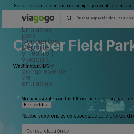
Somos el mercado en línea de compra y reventa de entradas
Entradas
para
Cooper Field Park
Conciertos,
Deporte
y Teatro |
viagogo,
el sitio de
Washington, DC
compraventa
de
entradas
No hay eventos en tus filtros, haz clic para ver lo
Eliminar filtros
Recibe sugerencias de espectáculos y ofertas di
Dirección
de