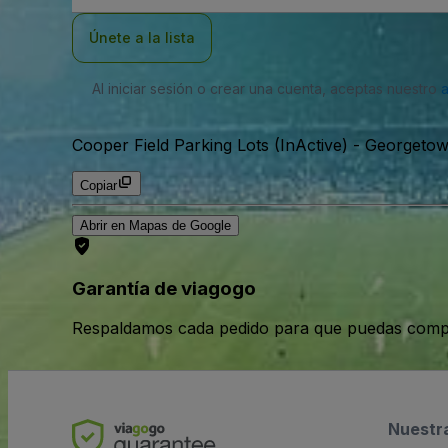
correo
electrónico
Únete a la lista
Al iniciar sesión o crear una cuenta, aceptas nuestro
Cooper Field Parking Lots (InActive)
-
Georgetown
Copiar
Abrir en Mapas de Google
Garantía de viagogo
Respaldamos cada pedido para que puedas compr
Nuestr