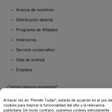
Acerca de nosotros
Distribución abierta
Programa de Afiliados
Inversores
Servicio corporativo
Sala de prensa
Empleos
¿Tienes alguna pregunta?
Centro de Ayuda / Contacto
Al hacer clic en “Permitir Todas”, estarás de acuerdo en el uso d
cookies para mejorar la funcionalidad del sitio y la relevancia
publicitaria. De modo contrario, usaremos cookies estrictamente