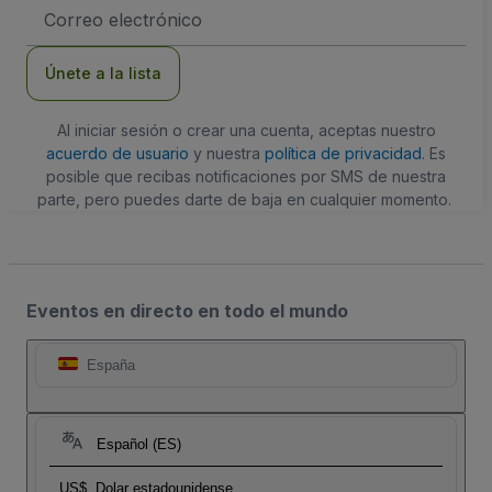
Dirección
de
correo
electrónico
Únete a la lista
Al iniciar sesión o crear una cuenta, aceptas nuestro
acuerdo de usuario
y nuestra
política de privacidad
. Es
posible que recibas notificaciones por SMS de nuestra
parte, pero puedes darte de baja en cualquier momento.
Eventos en directo en todo el mundo
España
Español (ES)
US$
Dolar estadounidense