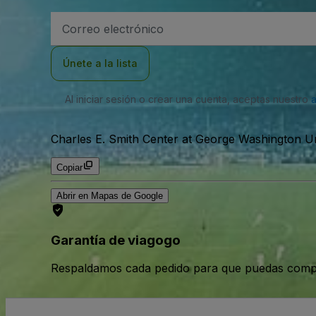
Dirección
de
correo
electrónico
Únete a la lista
Al iniciar sesión o crear una cuenta, aceptas nuestro
Charles E. Smith Center at George Washington Uni
Copiar
Abrir en Mapas de Google
Garantía de viagogo
Respaldamos cada pedido para que puedas compr