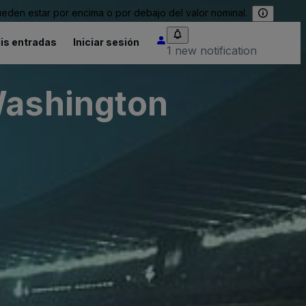
eden estar por encima o por debajo del valor nominal.
is entradas
Iniciar sesión
1 new notification
Washington