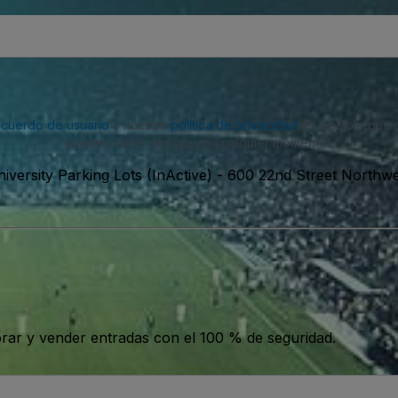
acuerdo de usuario
y nuestra
política de privacidad
. Es posible que
puedes darte de baja en cualquier momento.
versity Parking Lots (InActive)
-
600 22nd Street Northwe
ar y vender entradas con el 100 % de seguridad.