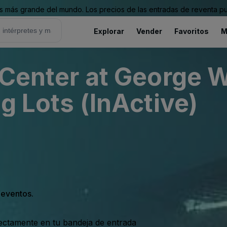
 más grande del mundo. Los precios de las entradas de reventa pu
Explorar
Vender
Favoritos
M
 Center at George 
g Lots (InActive)
s eventos.
rectamente en tu bandeja de entrada